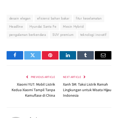
desain elegan
efisiensi bahan bakar
fitur keselamatan
Headline
Hyundai Santa Fe
Mesin Hybrid
pengalaman berkendara
SUV premium
teknologi inovatif
Facebook
Twitter
Pinterest
LinkedIn
Tumblr
Email
PREVIOUS ARTICLE
NEXT ARTICLE
Xiaomi YU7: Mobil Listrik
Xanh SM: Taksi Listrik Ramah
Kedua Xiaomi Tampil Tanpa
Lingkungan untuk Wisata Hijau
Kamuflase di China
Indonesia