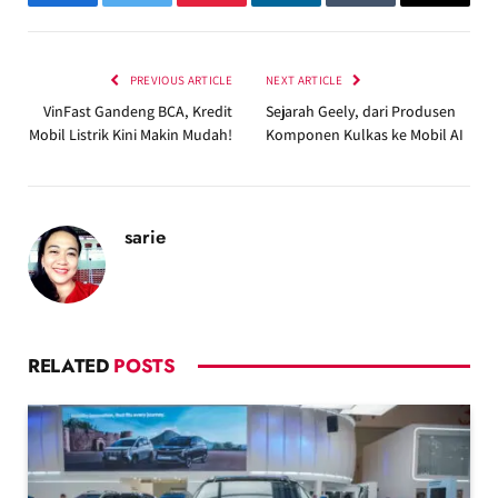
Facebook
Twitter
Pinterest
LinkedIn
Tumblr
Email
PREVIOUS ARTICLE
NEXT ARTICLE
VinFast Gandeng BCA, Kredit
Sejarah Geely, dari Produsen
Mobil Listrik Kini Makin Mudah!
Komponen Kulkas ke Mobil AI
sarie
RELATED
POSTS