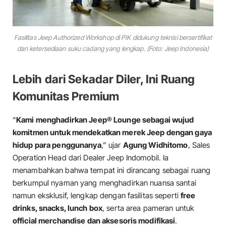
Fasilitas Jeep Authorized Workshop di PIK didukung teknisi bersertifikat
dan ketersediaan suku cadang yang lengkap. (Foto: Jeep Indonesia)
Lebih dari Sekadar Diler, Ini Ruang
Komunitas Premium
“
Kami menghadirkan Jeep® Lounge sebagai wujud
komitmen untuk mendekatkan merek Jeep dengan gaya
hidup para penggunanya
,” ujar
Agung Widhitomo
, Sales
Operation Head dari Dealer Jeep Indomobil. Ia
menambahkan bahwa tempat ini dirancang sebagai ruang
berkumpul nyaman yang menghadirkan nuansa santai
namun eksklusif, lengkap dengan fasilitas seperti
free
drinks, snacks, lunch box
, serta area pameran untuk
official merchandise dan aksesoris modifikasi
.