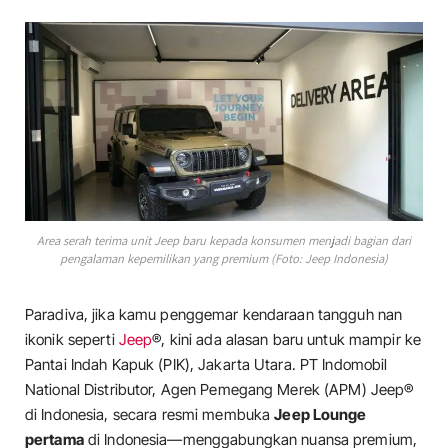
Area serah terima unit Jeep baru kepada konsumen menjadi bagian dari
pengalaman kepemilikan yang premium (Foto: Jeep Indonesia)
Paradiva, jika kamu penggemar kendaraan tangguh nan
ikonik seperti
Jeep
®, kini ada alasan baru untuk mampir ke
Pantai Indah Kapuk (PIK), Jakarta Utara. PT Indomobil
National Distributor, Agen Pemegang Merek (APM) Jeep®
di Indonesia, secara resmi membuka
Jeep Lounge
pertama
di Indonesia—menggabungkan nuansa premium,