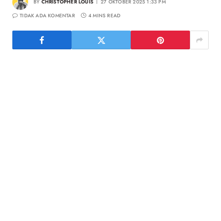
BY
CHRISTOPHER LOUIS
27 OKTOBER 2025 1:33 PM
TIDAK ADA KOMENTAR
4 MINS READ
Jakarta, OtoDiva
– Geely kini bersiap memperluas
portofolio dengan meluncurkan produk berteknologi Plug-
in Hybrid Electric Vehicle (PHEV). Model anyar bernama
Geely Starray EM-i
ini dijadwalkan meluncur secara resmi