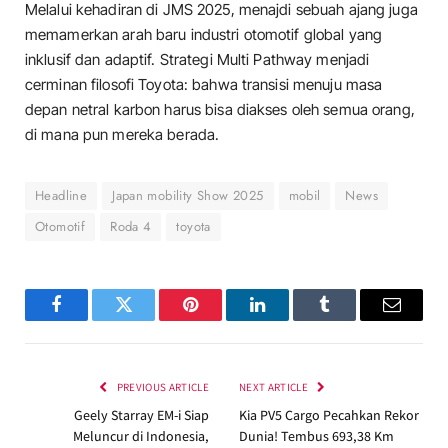
Melalui kehadiran di JMS 2025, menajdi sebuah ajang juga
memamerkan arah baru industri otomotif global yang
inklusif dan adaptif. Strategi Multi Pathway menjadi
cerminan filosofi Toyota: bahwa transisi menuju masa
depan netral karbon harus bisa diakses oleh semua orang,
di mana pun mereka berada.
Headline
Japan mobility Show 2025
mobil
News
Otomotif
Roda 4
toyota
Facebook
Twitter
Pinterest
LinkedIn
Tumblr
Email
PREVIOUS ARTICLE
NEXT ARTICLE
Geely Starray EM-i Siap
Kia PV5 Cargo Pecahkan Rekor
Meluncur di Indonesia,
Dunia! Tembus 693,38 Km