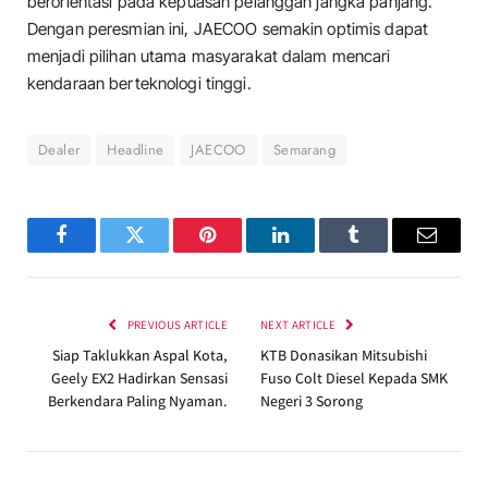
berorientasi pada kepuasan pelanggan jangka panjang.
Dengan peresmian ini, JAECOO semakin optimis dapat
menjadi pilihan utama masyarakat dalam mencari
kendaraan berteknologi tinggi.
Dealer
Headline
JAECOO
Semarang
Facebook
Twitter
Pinterest
LinkedIn
Tumblr
Email
PREVIOUS ARTICLE
NEXT ARTICLE
Siap Taklukkan Aspal Kota,
KTB Donasikan Mitsubishi
Geely EX2 Hadirkan Sensasi
Fuso Colt Diesel Kepada SMK
Berkendara Paling Nyaman.
Negeri 3 Sorong