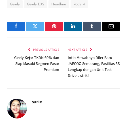
Geely
Geely EX2
Headline
Roda 4
Facebook
Twitter
Pinterest
LinkedIn
Tumblr
Email
PREVIOUS ARTICLE
NEXT ARTICLE
Geely Kejar TKDN 60% dan
Intip Mewahnya Diler Baru
Siap Masuki Segmen Pasar
JAECOO Semarang, Fasilitas 3S
Premium
Lengkap dengan Unit Test
Drive Listrik!
sarie