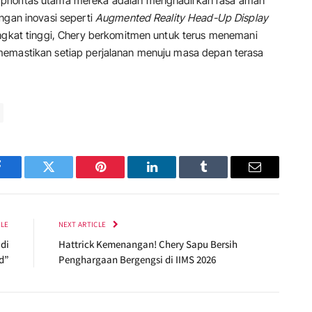
rioritas utama mereka adalah menghadirkan rasa aman
ngan inovasi seperti
Augmented Reality Head-Up Display
ingkat tinggi, Chery berkomitmen untuk terus menemani
memastikan setiap perjalanan menuju masa depan terasa
Facebook
Twitter
Pinterest
LinkedIn
Tumblr
Email
CLE
NEXT ARTICLE
di
Hattrick Kemenangan! Chery Sapu Bersih
d”
Penghargaan Bergengsi di IIMS 2026