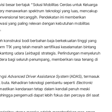
si besar bertajuk “Solusi Mobilitas Cerdas untuk Keluarga
ery menawarkan spektrum teknologi yang luas, mencakup
 konvensional tercanggih. Pendekatan ini memberikan
ovasi yang paling relevan dengan kebutuhan mobilitas
.
 konstruksi bodi berbahan baja berkekuatan tinggi yang
form T1X yang telah meraih sertifikasi keselamatan bintang
 kantong udara (
airbags
) strategis. Perlindungan menyeluruh
edera bagi seluruh penumpang, memberikan rasa tenang di
ungsi
Advanced Driver Assistance System
(ADAS), termasuk
k buta. Kehadiran teknologi pembantu seperti
Electronic
emastikan kendaraan tetap dalam kendali penuh meski
ingga pengemudi dapat lebih fokus dan percaya diri saat