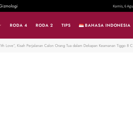
Gizmologi
Kamis, 6 Agu
RODA 4
RODA 2
TIPS
BAHASA INDONESIA
ith Love”, Kisah Perjalanan Calon Orang Tua dalam Dekapan Keamanan Tiggo 8 