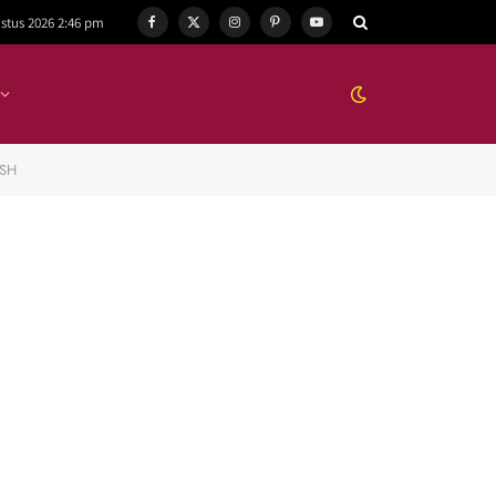
stus 2026 2:46 pm
Facebook
X
Instagram
Pinterest
YouTube
(Twitter)
CSH