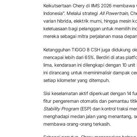
Keikutsertaan Chery di IIMS 2026 membawa vi
Indonesia”. Melalui strategi
All Powertrain
, Ch
varian hibrida, elektrik murni, hingga mesin
keleluasaan bagi pelanggan untuk memilih in
mereka sebagai mitra perjalanan masa depan
Ketangguhan TIGGO 8 CSH juga didukung oleh
mencapai lebih dari 65%. Berdiri di atas plat
lima, kendaraan ini dilengkapi dengan 10 unit
ini dirancang untuk meminimalisir dampak c
setiap kilometer yang ditempuh.
Sisi keselamatan aktif diperkuat dengan 14 f
fitur pengereman otomatis dan pemantau titi
Stability Program
(ESP) dan kontrol traksi m
menghadapi medan jalan yang menantang, seh
membawa orang-orang terkasih.