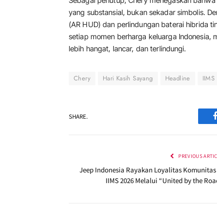
Sebagai penutup, Chery menegaskan bahwa p
yang substansial, bukan sekadar simbolis. De
(AR HUD) dan perlindungan baterai hibrida t
setiap momen berharga keluarga Indonesia, 
lebih hangat, lancar, dan terlindungi.
Chery
Hari Kasih Sayang
Headline
IIMS
SHARE.
PREVIOUS ARTI
Jeep Indonesia Rayakan Loyalitas Komunitas 
IIMS 2026 Melalui “United by the Roa