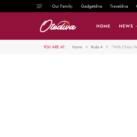
Our Family:
Gadgetdiva
Traveldiva
HOME
NEWS
YOU ARE AT:
Home
Roda 4
“With Chery W
»
»