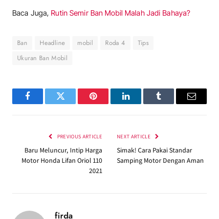
Baca Juga,
Rutin Semir Ban Mobil Malah Jadi Bahaya?
Ban
Headline
mobil
Roda 4
Tips
Ukuran Ban Mobil
Facebook
Twitter
Pinterest
LinkedIn
Tumblr
Email
PREVIOUS ARTICLE
NEXT ARTICLE
Baru Meluncur, Intip Harga
Simak! Cara Pakai Standar
Motor Honda Lifan Oriol 110
Samping Motor Dengan Aman
2021
firda