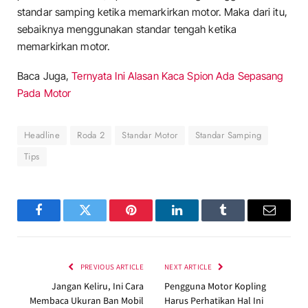
standar samping ketika memarkirkan motor. Maka dari itu,
sebaiknya menggunakan standar tengah ketika
memarkirkan motor.
Baca Juga,
Ternyata Ini Alasan Kaca Spion Ada Sepasang
Pada Motor
Headline
Roda 2
Standar Motor
Standar Samping
Tips
Facebook
Twitter
Pinterest
LinkedIn
Tumblr
Email
PREVIOUS ARTICLE
NEXT ARTICLE
Jangan Keliru, Ini Cara
Pengguna Motor Kopling
Membaca Ukuran Ban Mobil
Harus Perhatikan Hal Ini