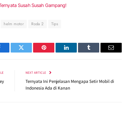
 Ternyata Susah Susah Gampang!
helm motor
Roda 2
Tips
Facebook
Twitter
Pinterest
LinkedIn
Tumblr
Email
CLE
NEXT ARTICLE
ey
Ternyata Ini Penjelasan Mengapa Setir Mobil di
Indonesia Ada di Kanan