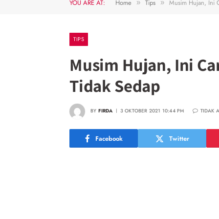
YOU ARE AT:
Home
Tips
Musim Hujan, Ini
»
»
TIPS
Musim Hujan, Ini C
Tidak Sedap
BY
FIRDA
3 OKTOBER 2021 10:44 PM
TIDAK 
Facebook
Twitter