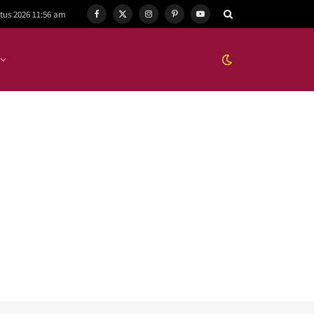
tus 2026 11:56 am
Facebook
X
Instagram
Pinterest
YouTube
(Twitter)