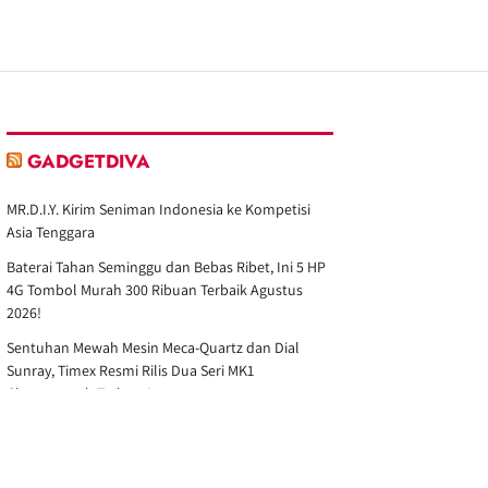
GADGETDIVA
MR.D.I.Y. Kirim Seniman Indonesia ke Kompetisi
Asia Tenggara
Baterai Tahan Seminggu dan Bebas Ribet, Ini 5 HP
4G Tombol Murah 300 Ribuan Terbaik Agustus
2026!
Sentuhan Mewah Mesin Meca-Quartz dan Dial
Sunray, Timex Resmi Rilis Dua Seri MK1
Chronograph Terbaru!
Gemini Ambil Alih Google Assistant Mulai 4
September 2026
Tampil Elegan dengan Warna Baru, Fire-Boltt