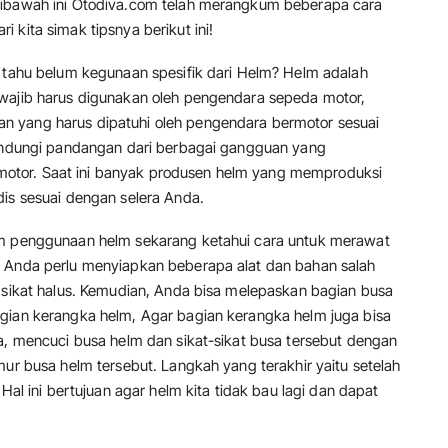
dibawah ini Otodiva.com telah merangkum beberapa cara
 kita simak tipsnya berikut ini!
h tahu belum kegunaan spesifik dari Helm? Helm adalah
 wajib harus digunakan oleh pengendara sepeda motor,
n yang harus dipatuhi oleh pengendara bermotor sesuai
lindungi pandangan dari berbagai gangguan yang
otor. Saat ini banyak produsen helm yang memproduksi
dis sesuai dengan selera Anda.
am penggunaan helm sekarang ketahui cara untuk merawat
, Anda perlu menyiapkan beberapa alat dan bahan salah
n sikat halus. Kemudian, Anda bisa melepaskan bagian busa
gian kerangka helm, Agar bagian kerangka helm juga bisa
ya, mencuci busa helm dan sikat-sikat busa tersebut dengan
mur busa helm tersebut. Langkah yang terakhir yaitu setelah
Hal ini bertujuan agar helm kita tidak bau lagi dan dapat