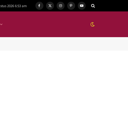
stus 2026 6:53 am
Facebook
X
Instagram
Pinterest
YouTube
(Twitter)