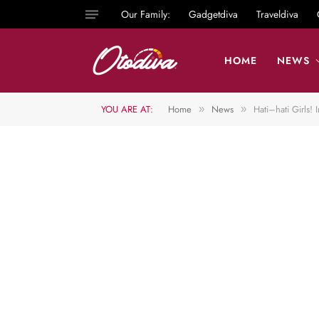
Our Family:
Gadgetdiva
Traveldiva
HOME
NEWS
YOU ARE AT:
Home
News
Hati–hati Girls!
»
»