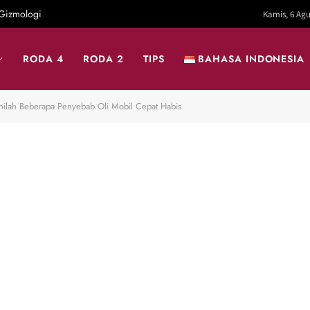
Gizmologi
Kamis, 6 Agu
RODA 4
RODA 2
TIPS
BAHASA INDONESIA
 Inilah Beberapa Penyebab Oli Mobil Cepat Habis