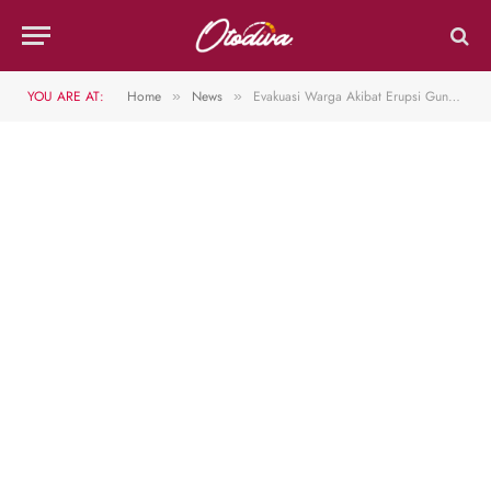
YOU ARE AT:
Home
News
Evakuasi Warga Akibat Erupsi Gunung Semeru, PMI Kirim 2 Unit Kendaraan Hagglund
»
»