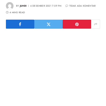
BY
JUNDI
6 DESEMBER 2021 7:59 PM
TIDAK ADA KOMENTAR
4 MINS READ
Selepas acara GIIAS kemarin, MG mendulang kesuksesan
dengan menerima ratusan pemesanan untuk model
unggulannya, yaitu New MG ZS, yang artinya akan