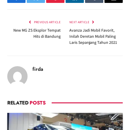
Facebook
Twitter
Pinterest
LinkedIn
Tumblr
Email
PREVIOUS ARTICLE
NEXT ARTICLE
New MG ZS Eksplor Tempat
Avanza Jadi Mobil Favorit,
Hits di Bandung
Inilah Deretan Mobil Paling
Laris Sepanjang Tahun 2021
firda
RELATED
POSTS