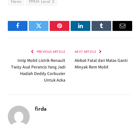
News
PPKM Level 3
Facebook
Twitter
Pinterest
LinkedIn
Tumblr
Email
PREVIOUS ARTICLE
NEXT ARTICLE
Intip Mobil Listrik Renault
Akibat Fatal dari Malas Ganti
Twizy Asal Perancis Yang Jadi
Minyak Rem Mobil
Hadiah Deddy Corbuzier
Untuk Azka
firda