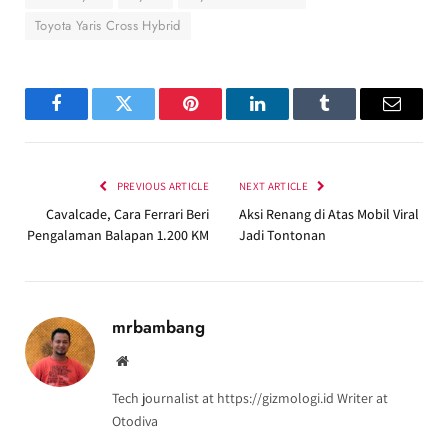
Toyota Yaris Cross Hybrid
Facebook
Twitter
Pinterest
LinkedIn
Tumblr
Email
PREVIOUS ARTICLE
NEXT ARTICLE
Cavalcade, Cara Ferrari Beri
Aksi Renang di Atas Mobil Viral
Pengalaman Balapan 1.200 KM
Jadi Tontonan
mrbambang
Website
Tech journalist at https://gizmologi.id Writer at
Otodiva