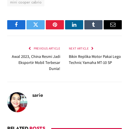
mini cooper cabrio
Facebook
Twitter
Pinterest
LinkedIn
Tumblr
Email
PREVIOUS ARTICLE
NEXT ARTICLE
Awal 2023, China Resmi Jadi
Bikin Replika Motor Pakai Lego
Eksportir Mobil Terbesar
Technic Yamaha MT-10 SP
Dunia!
sarie
RELATED
POSTS