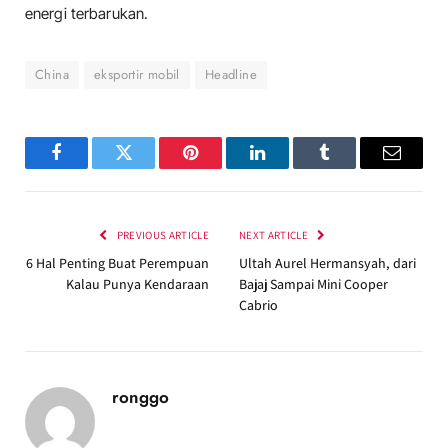
energi terbarukan.
China
eksportir mobil
Headline
Facebook
Twitter
Pinterest
LinkedIn
Tumblr
Email
PREVIOUS ARTICLE
NEXT ARTICLE
6 Hal Penting Buat Perempuan
Ultah Aurel Hermansyah, dari
Kalau Punya Kendaraan
Bajaj Sampai Mini Cooper
Cabrio
ronggo