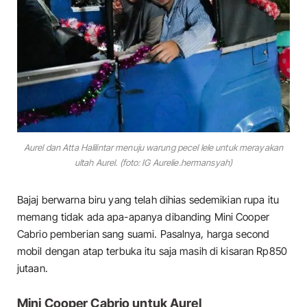
Aurel dan Atta Halilintar menuju warung pecel lele untuk merayakan
ultah Aurel. (foto: IG Aurelie.hermansyah)
Bajaj berwarna biru yang telah dihias sedemikian rupa itu
memang tidak ada apa-apanya dibanding Mini Cooper
Cabrio pemberian sang suami. Pasalnya, harga second
mobil dengan atap terbuka itu saja masih di kisaran Rp850
jutaan.
Mini Cooper Cabrio untuk Aurel