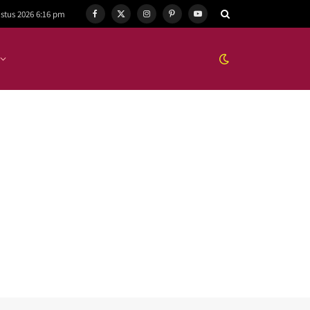
stus 2026 6:16 pm
Facebook
X
Instagram
Pinterest
YouTube
(Twitter)