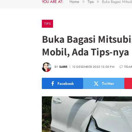
YOU ARE AT:
Home
Tips
Buka Bagasi Mitsu
»
»
TIPS
Buka Bagasi Mitsubi
Mobil, Ada Tips-nya
BY
SARIE
12 DESEMBER 2023 12:05 PM
TIDA
Facebook
Twitter