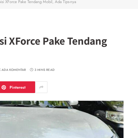
bisi XForce Pake Tendang Mobil, Ada Tips-nya
si XForce Pake Tendang
K ADA KOMENTAR
3 MINS READ
Pinterest