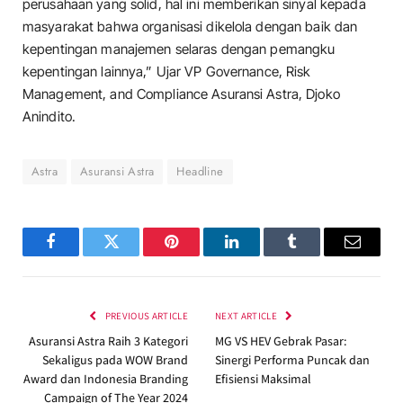
perusahaan yang solid, hal ini memberikan sinyal kepada
masyarakat bahwa organisasi dikelola dengan baik dan
kepentingan manajemen selaras dengan pemangku
kepentingan lainnya,” Ujar VP Governance, Risk
Management, and Compliance Asuransi Astra, Djoko
Anindito.
Astra
Asuransi Astra
Headline
Facebook
Twitter
Pinterest
LinkedIn
Tumblr
Email
PREVIOUS ARTICLE
NEXT ARTICLE
Asuransi Astra Raih 3 Kategori
MG VS HEV Gebrak Pasar:
Sekaligus pada WOW Brand
Sinergi Performa Puncak dan
Award dan Indonesia Branding
Efisiensi Maksimal
Campaign of The Year 2024