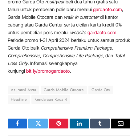
promo Garda Oto
multiyear
beli dua tahun gratis satu
tahun
untuk pembelian polis baru melalui
gardaoto.com
,
Garda Mobile Otocare dan
walk in customer
di kantor
cabang atau Garda Center serta cicilan kartu kredit 0%
untuk pembelian polis melalui
website
gardaoto.com
.
Periode promo 1-31 April 2024 berlaku untuk semua produk
Garda Oto baik
Comprehensive Premium Package,
Comprehensive, Comprehensive Lite Package,
dan
Total
Loss Only
. Infomasi selengkapnya
kunjungi
bit.ly/promogardaoto
.
Asuransi Astra
Garda Mobile Otocare
Garda Oto
Headline
Kendaraan Roda 4
Facebook
Twitter
Pinterest
LinkedIn
Tumblr
Email