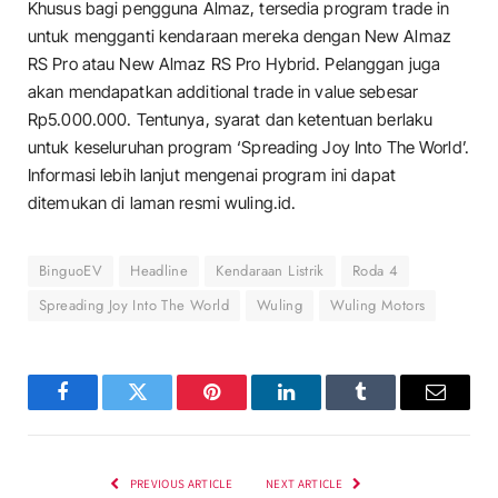
Khusus bagi pengguna Almaz, tersedia program trade in
untuk mengganti kendaraan mereka dengan New Almaz
RS Pro atau New Almaz RS Pro Hybrid. Pelanggan juga
akan mendapatkan additional trade in value sebesar
Rp5.000.000. Tentunya, syarat dan ketentuan berlaku
untuk keseluruhan program ‘Spreading Joy Into The World’.
Informasi lebih lanjut mengenai program ini dapat
ditemukan di laman resmi wuling.id.
BinguoEV
Headline
Kendaraan Listrik
Roda 4
Spreading Joy Into The World
Wuling
Wuling Motors
Facebook
Twitter
Pinterest
LinkedIn
Tumblr
Email
PREVIOUS ARTICLE
NEXT ARTICLE