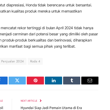
ut diapresiasi, Honda tidak berencana untuk bersantai.
katkan kualitas produk mereka untuk memastikan
encatat rekor tertinggi di bulan April 2024 tidak hanya
enjadi cerminan dari potensi besar yang dimiliki oleh pasar
 produk-produk berkualitas dan berinovasi, diharapkan
ikan manfaat bagi semua pihak yang terlibat.
Penjualan 2024
Roda 4
Facebook
Twitter
Pinterest
LinkedIn
Tumblr
Email
CLE
NEXT ARTICLE
il
Hyundai Siap Jadi Pemain Utama di Era