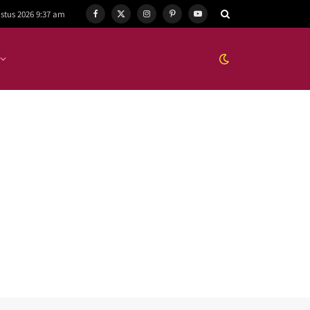
stus 2026 9:37 am
Facebook
X
Instagram
Pinterest
YouTube
(Twitter)