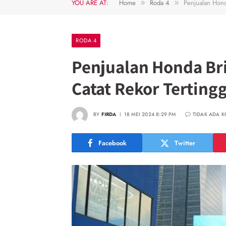
YOU ARE AT:
Home
Roda 4
Penjualan Honda
»
»
RODA 4
Penjualan Honda Brio
Catat Rekor Tertingg
BY
FIRDA
18 MEI 2024 8:29 PM
TIDAK ADA 
Facebook
Twitter