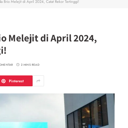
 Brio Melejit di April 2024, Catat Rekor Tertinggi!
 Melejit di April 2024,
i!
KOMENTAR
2 MINS READ
Pinterest