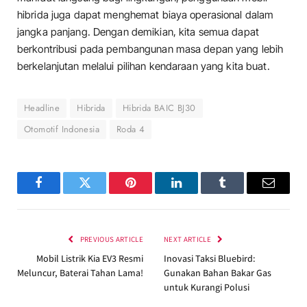
hibrida juga dapat menghemat biaya operasional dalam
jangka panjang. Dengan demikian, kita semua dapat
berkontribusi pada pembangunan masa depan yang lebih
berkelanjutan melalui pilihan kendaraan yang kita buat.
Headline
Hibrida
Hibrida BAIC BJ30
Otomotif Indonesia
Roda 4
Facebook
Twitter
Pinterest
LinkedIn
Tumblr
Email
PREVIOUS ARTICLE
NEXT ARTICLE
Mobil Listrik Kia EV3 Resmi
Inovasi Taksi Bluebird:
Meluncur, Baterai Tahan Lama!
Gunakan Bahan Bakar Gas
untuk Kurangi Polusi