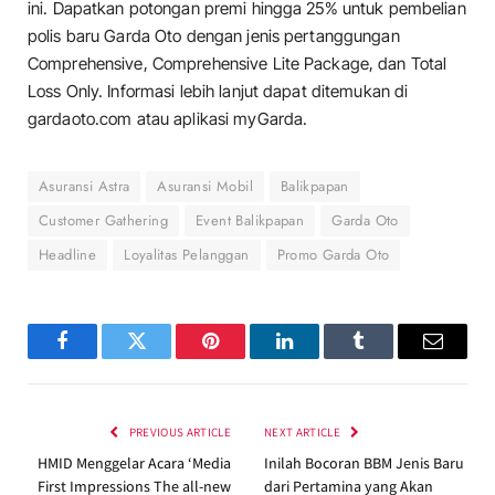
ini. Dapatkan potongan premi hingga 25% untuk pembelian
polis baru Garda Oto dengan jenis pertanggungan
Comprehensive, Comprehensive Lite Package, dan Total
Loss Only. Informasi lebih lanjut dapat ditemukan di
gardaoto.com atau aplikasi myGarda.
Asuransi Astra
Asuransi Mobil
Balikpapan
Customer Gathering
Event Balikpapan
Garda Oto
Headline
Loyalitas Pelanggan
Promo Garda Oto
Facebook
Twitter
Pinterest
LinkedIn
Tumblr
Email
PREVIOUS ARTICLE
NEXT ARTICLE
HMID Menggelar Acara ‘Media
Inilah Bocoran BBM Jenis Baru
First Impressions The all-new
dari Pertamina yang Akan