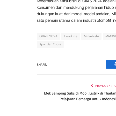
Keberhasilan Mitsubishi di GIIAS 2024 adala
konsumen dan mendukung perjalanan hidup 
dukungan kuat dari model-model andalan, Mit
satu pemain utama dalam industri otomotif In
GIIAS 2024
Headline
Mitsubishi
MMKSI
Xpander Cross
SHARE.
PREVIOUS ARTI
Efek Samping Subsidi Mobil Listrik di Thaila
Pelajaran Berharga untuk Indonesi