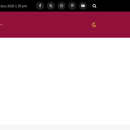
stus 2026 1:39 pm
Facebook
X
Instagram
Pinterest
YouTube
(Twitter)