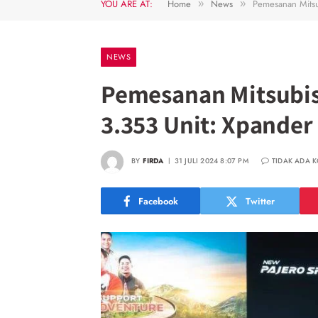
YOU ARE AT:
Home
News
Pemesanan Mitsu
»
»
NEWS
Pemesanan Mitsubis
3.353 Unit: Xpander
BY
FIRDA
31 JULI 2024 8:07 PM
TIDAK ADA 
Facebook
Twitter