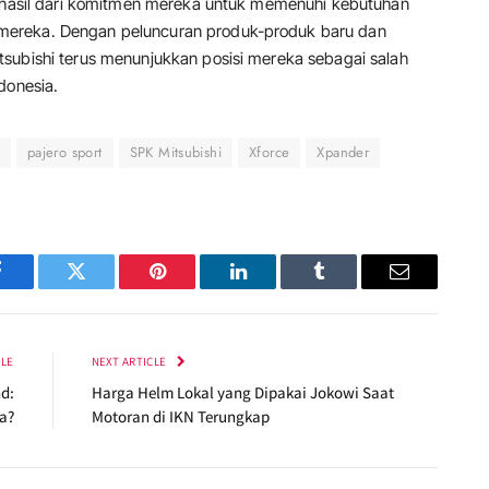
h hasil dari komitmen mereka untuk memenuhi kebutuhan
mereka. Dengan peluncuran produk-produk baru dan
subishi terus menunjukkan posisi mereka sebagai salah
donesia.
pajero sport
SPK Mitsubishi
Xforce
Xpander
Facebook
Twitter
Pinterest
LinkedIn
Tumblr
Email
CLE
NEXT ARTICLE
nd:
Harga Helm Lokal yang Dipakai Jokowi Saat
a?
Motoran di IKN Terungkap