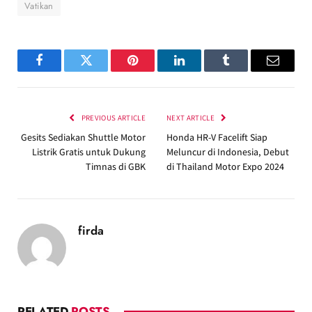
Vatikan
Facebook
Twitter
Pinterest
LinkedIn
Tumblr
Email
PREVIOUS ARTICLE
NEXT ARTICLE
Gesits Sediakan Shuttle Motor
Honda HR-V Facelift Siap
Listrik Gratis untuk Dukung
Meluncur di Indonesia, Debut
Timnas di GBK
di Thailand Motor Expo 2024
firda
RELATED
POSTS