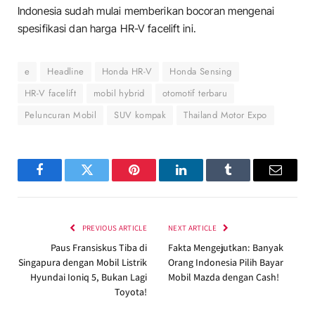
Indonesia sudah mulai memberikan bocoran mengenai
spesifikasi dan harga HR-V facelift ini.
e
Headline
Honda HR-V
Honda Sensing
HR-V facelift
mobil hybrid
otomotif terbaru
Peluncuran Mobil
SUV kompak
Thailand Motor Expo
Facebook
Twitter
Pinterest
LinkedIn
Tumblr
Email
PREVIOUS ARTICLE
NEXT ARTICLE
Paus Fransiskus Tiba di
Fakta Mengejutkan: Banyak
Singapura dengan Mobil Listrik
Orang Indonesia Pilih Bayar
Hyundai Ioniq 5, Bukan Lagi
Mobil Mazda dengan Cash!
Toyota!