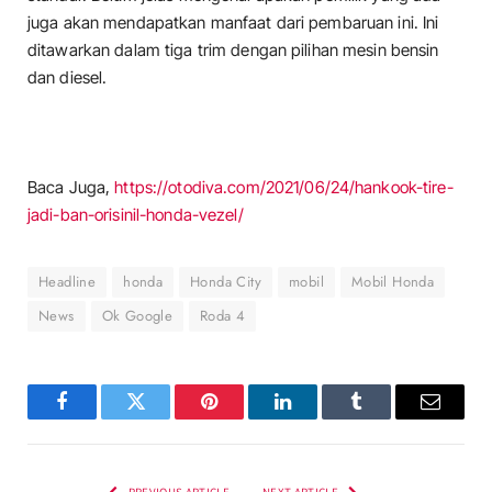
juga akan mendapatkan manfaat dari pembaruan ini. Ini
ditawarkan dalam tiga trim dengan pilihan mesin bensin
dan diesel.
Baca Juga,
https://otodiva.com/2021/06/24/hankook-tire-
jadi-ban-orisinil-honda-vezel/
Headline
honda
Honda City
mobil
Mobil Honda
News
Ok Google
Roda 4
Facebook
Twitter
Pinterest
LinkedIn
Tumblr
Email
PREVIOUS ARTICLE
NEXT ARTICLE