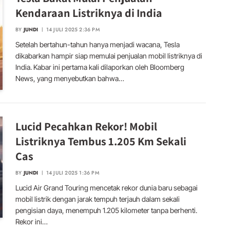
Kendaraan Listriknya di India
BY
JUNDI
14 JULI 2025 2:36 PM
Setelah bertahun-tahun hanya menjadi wacana, Tesla
dikabarkan hampir siap memulai penjualan mobil listriknya di
India. Kabar ini pertama kali dilaporkan oleh Bloomberg
News, yang menyebutkan bahwa…
Lucid Pecahkan Rekor! Mobil
Listriknya Tembus 1.205 Km Sekali
Cas
BY
JUNDI
14 JULI 2025 1:36 PM
Lucid Air Grand Touring mencetak rekor dunia baru sebagai
mobil listrik dengan jarak tempuh terjauh dalam sekali
pengisian daya, menempuh 1.205 kilometer tanpa berhenti.
Rekor ini…