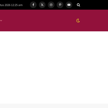
tus 2026 12:25 am
Facebook
X
Instagram
Pinterest
YouTube
(Twitter)