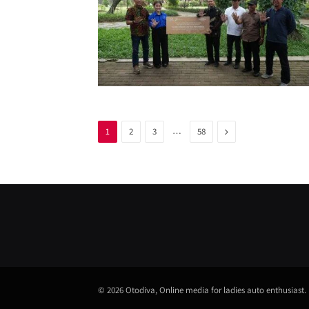
…
Next
1
2
3
58
© 2026 Otodiva, Online media for ladies auto enthusiast