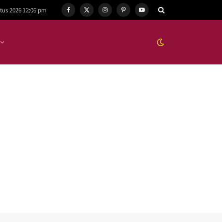
tus 2026 12:06 pm
Facebook
X
Instagram
Pinterest
YouTube
(Twitter)