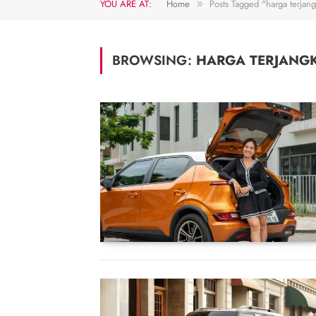
YOU ARE AT:
Home
Posts Tagged "harga terjan
»
BROWSING:
HARGA TERJANG