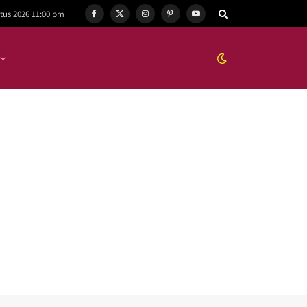
tus 2026 11:00 pm
Facebook
X
Instagram
Pinterest
YouTube
(Twitter)