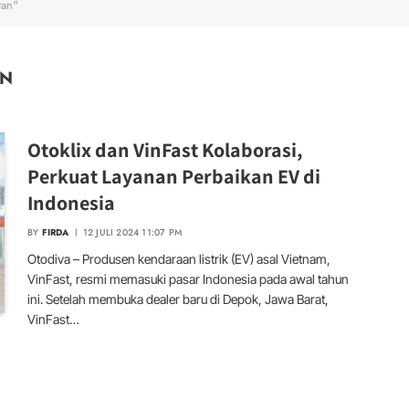
tan"
AN
Otoklix dan VinFast Kolaborasi,
Perkuat Layanan Perbaikan EV di
Indonesia
BY
FIRDA
12 JULI 2024 11:07 PM
Otodiva – Produsen kendaraan listrik (EV) asal Vietnam,
VinFast, resmi memasuki pasar Indonesia pada awal tahun
ini. Setelah membuka dealer baru di Depok, Jawa Barat,
VinFast…