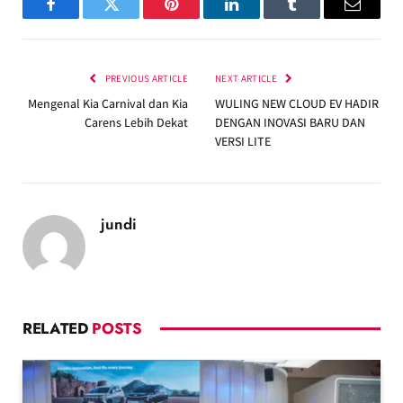
Facebook
Twitter
Pinterest
LinkedIn
Tumblr
Email
PREVIOUS ARTICLE
NEXT ARTICLE
Mengenal Kia Carnival dan Kia
WULING NEW CLOUD EV HADIR
Carens Lebih Dekat
DENGAN INOVASI BARU DAN
VERSI LITE
jundi
RELATED
POSTS