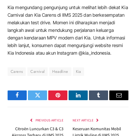
Kia mengundang pengunjung untuk melihat lebih dekat Kia
Carnival dan Kia Carens di IIMS 2025 dan berkesempatan
melakukan test drive. Momen ini diharapkan menjadi
langkah awal untuk mendukung perjalanan keluarga
dengan kendaraan MPV modern dari Kia. Untuk informasi
lebih lanjut, konsumen dapat mengunjungi website resmi
Kia Indonesia atau akun Instagram @kia_indonesia.
Carens
Carnival
Headline
Kia
Facebook
Twitter
Pinterest
LinkedIn
Tumblr
Email
PREVIOUS ARTICLE
NEXT ARTICLE
Citroën Luncurkan C3 & C3
Keseruan Komunitas Mobil
Aircross Terbaru di IIMS 2025
Listrik Wuling di IIMS 2025,