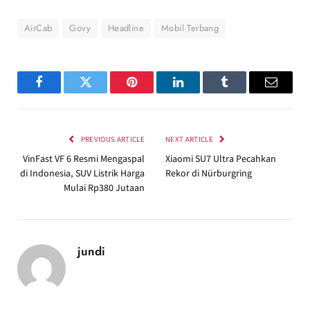
AirCab
Govy
Headline
Mobil Terbang
Facebook
Twitter
Pinterest
LinkedIn
Tumblr
Email
PREVIOUS ARTICLE
NEXT ARTICLE
VinFast VF 6 Resmi Mengaspal
Xiaomi SU7 Ultra Pecahkan
di Indonesia, SUV Listrik Harga
Rekor di Nürburgring
Mulai Rp380 Jutaan
jundi