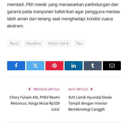
membeli. Pilih merek yang menawarkan perlindungan dan
garansi pada komponen kelistrikan agar pengguna merasa
lebih aman dan tenang saat menghadapi kondisi cuaca
ekstrem.
Banjir
Headline
Motor Listrik
Tips
Facebook
Twitter
Pinterest
LinkedIn
Tumblr
Email
PREVIOUS ARTICLE
NEXT ARTICLE
Chery Fulwin A9L PHEV Resmi
SUV Listrik Hyundai Elexio
Meluncur, Harga Mulai Rp339
Tampil dengan Interior
Juta!
Berteknologi Canggih