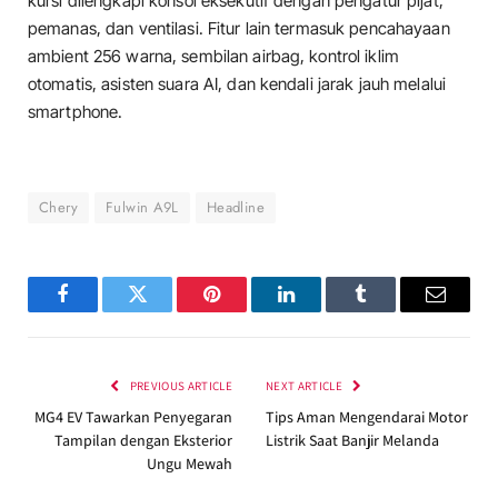
kursi dilengkapi konsol eksekutif dengan pengatur pijat,
pemanas, dan ventilasi. Fitur lain termasuk pencahayaan
ambient 256 warna, sembilan airbag, kontrol iklim
otomatis, asisten suara AI, dan kendali jarak jauh melalui
smartphone.
Chery
Fulwin A9L
Headline
Facebook
Twitter
Pinterest
LinkedIn
Tumblr
Email
PREVIOUS ARTICLE
NEXT ARTICLE
MG4 EV Tawarkan Penyegaran
Tips Aman Mengendarai Motor
Tampilan dengan Eksterior
Listrik Saat Banjir Melanda
Ungu Mewah