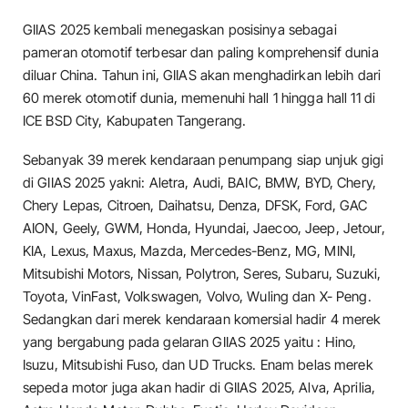
GIIAS 2025 kembali menegaskan posisinya sebagai
pameran otomotif terbesar dan paling komprehensif dunia
diluar China. Tahun ini, GIIAS akan menghadirkan lebih dari
60 merek otomotif dunia, memenuhi hall 1 hingga hall 11 di
ICE BSD City, Kabupaten Tangerang.
Sebanyak 39 merek kendaraan penumpang siap unjuk gigi
di GIIAS 2025 yakni: Aletra, Audi, BAIC, BMW, BYD, Chery,
Chery Lepas, Citroen, Daihatsu, Denza, DFSK, Ford, GAC
AION, Geely, GWM, Honda, Hyundai, Jaecoo, Jeep, Jetour,
KIA, Lexus, Maxus, Mazda, Mercedes-Benz, MG, MINI,
Mitsubishi Motors, Nissan, Polytron, Seres, Subaru, Suzuki,
Toyota, VinFast, Volkswagen, Volvo, Wuling dan X- Peng.
Sedangkan dari merek kendaraan komersial hadir 4 merek
yang bergabung pada gelaran GIIAS 2025 yaitu : Hino,
Isuzu, Mitsubishi Fuso, dan UD Trucks. Enam belas merek
sepeda motor juga akan hadir di GIIAS 2025, Alva, Aprilia,