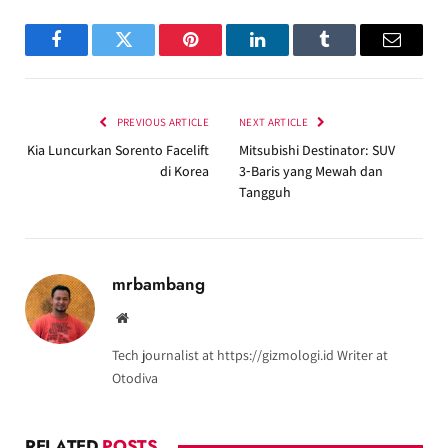
Facebook
Twitter
Pinterest
LinkedIn
Tumblr
Email
PREVIOUS ARTICLE
NEXT ARTICLE
Kia Luncurkan Sorento Facelift
Mitsubishi Destinator: SUV
di Korea
3‑Baris yang Mewah dan
Tangguh
mrbambang
Website
Tech journalist at https://gizmologi.id Writer at
Otodiva
RELATED
POSTS