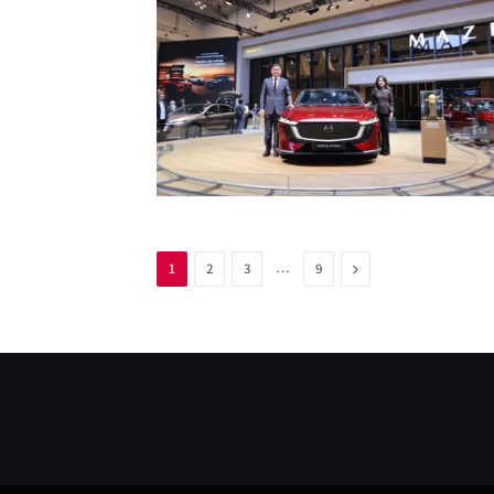
…
Next
1
2
3
9