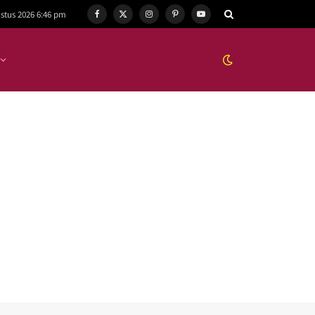
stus 2026 6:46 pm
Facebook
X
Instagram
Pinterest
YouTube
(Twitter)