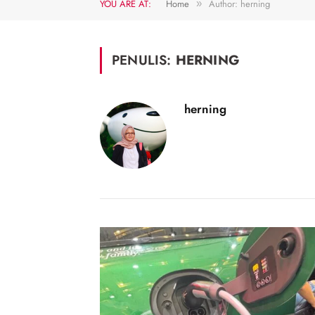
YOU ARE AT:
Home
Author: herning
»
PENULIS:
HERNING
herning