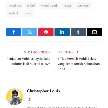
Headline
mobil
Mobil Listrik
News
Otomotif
Roda 4
Tesla
Facebook
Twitter
Pinterest
LinkedIn
Tumblr
Email
PREVIOUS ARTICLE
NEXT ARTICLE
Penjualan Mobil Malaysia Salip
5 Tips Memilih Mobil Bekas
Indonesia di Kuartal II 2025
yang Tepat untuk Kebutuhan
Anda
Christopher Louis
Instagram