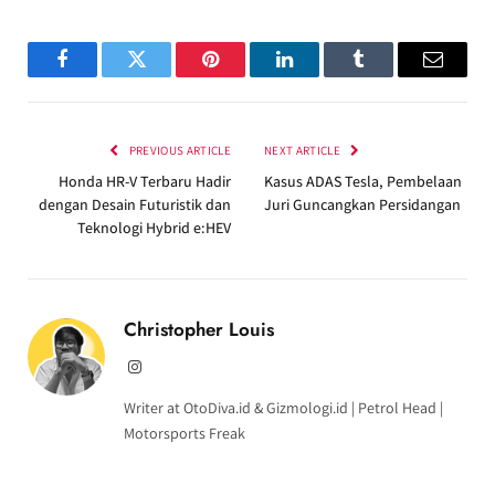
Facebook
Twitter
Pinterest
LinkedIn
Tumblr
Email
PREVIOUS ARTICLE
NEXT ARTICLE
Honda HR-V Terbaru Hadir
Kasus ADAS Tesla, Pembelaan
dengan Desain Futuristik dan
Juri Guncangkan Persidangan
Teknologi Hybrid e:HEV
Christopher Louis
Instagram
Writer at OtoDiva.id & Gizmologi.id | Petrol Head |
Motorsports Freak