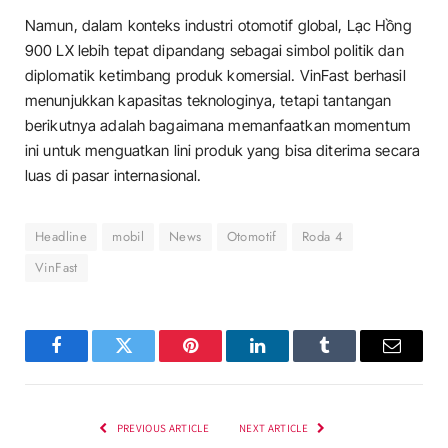
Namun, dalam konteks industri otomotif global, Lạc Hồng
900 LX lebih tepat dipandang sebagai simbol politik dan
diplomatik ketimbang produk komersial. VinFast berhasil
menunjukkan kapasitas teknologinya, tetapi tantangan
berikutnya adalah bagaimana memanfaatkan momentum
ini untuk menguatkan lini produk yang bisa diterima secara
luas di pasar internasional.
Headline
mobil
News
Otomotif
Roda 4
VinFast
Facebook
Twitter
Pinterest
LinkedIn
Tumblr
Email
PREVIOUS ARTICLE
NEXT ARTICLE