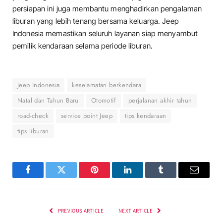
persiapan ini juga membantu menghadirkan pengalaman
liburan yang lebih tenang bersama keluarga. Jeep
Indonesia memastikan seluruh layanan siap menyambut
pemilik kendaraan selama periode liburan.
Jeep Indonesia
keselamatan berkendara
Natal dan Tahun Baru
Otomotif
perjalanan akhir tahun
road-check
service point Jeep
tips kendaraan
tips liburan
Facebook
Twitter
Pinterest
LinkedIn
Tumblr
Email
PREVIOUS ARTICLE
NEXT ARTICLE