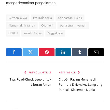
mengedepankan pengalaman.
Citroën ë-C3
EV Indonesia
Kendaraan Listrik
liburan akhir tahun
Otomotif
perjalanan nyaman
SPKLU
wisata Yogya
Yogyakarta
Facebook
Twitter
Pinterest
LinkedIn
Tumblr
Email
PREVIOUS ARTICLE
NEXT ARTICLE
Tips Road-Check Jeep untuk
Citroën Racing Menang di
Liburan Aman
Formula E Meksiko, Langsung
Puncaki Klasemen Dunia