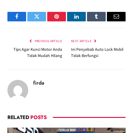
Facebook
Twitter
Pinterest
LinkedIn
Tumblr
Email
PREVIOUS ARTICLE
NEXT ARTICLE
Tips Agar Kunci Motor Anda
Ini Penyebab Auto Lock Mobil
Tidak Mudah Hilang
Tidak Berfungsi
firda
RELATED
POSTS