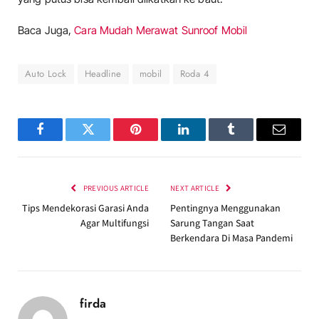
Baca Juga,
Cara Mudah Merawat Sunroof Mobil
Auto Lock
Headline
mobil
Roda 4
Facebook
Twitter
Pinterest
LinkedIn
Tumblr
Email
PREVIOUS ARTICLE
NEXT ARTICLE
Tips Mendekorasi Garasi Anda
Pentingnya Menggunakan
Agar Multifungsi
Sarung Tangan Saat
Berkendara Di Masa Pandemi
firda