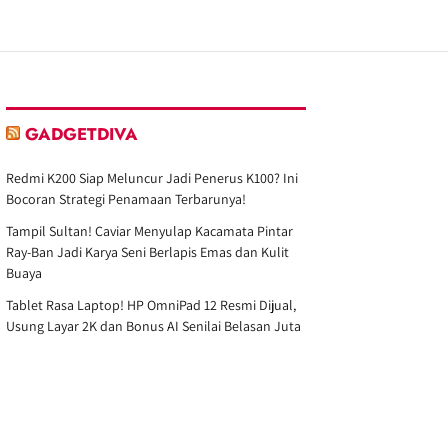
GADGETDIVA
Redmi K200 Siap Meluncur Jadi Penerus K100? Ini
Bocoran Strategi Penamaan Terbarunya!
Tampil Sultan! Caviar Menyulap Kacamata Pintar
Ray-Ban Jadi Karya Seni Berlapis Emas dan Kulit
Buaya
Tablet Rasa Laptop! HP OmniPad 12 Resmi Dijual,
Usung Layar 2K dan Bonus AI Senilai Belasan Juta
Snapdragon 4 Gen 4 vs Dimensity 7400: Mana
Chipset Terbaik untuk HP Impian Anda?
Desain Nostalgia GBA Tapi Bisa Main Game PS2?
Ayaneo Resmi Rilis Konkr Pocket Advance Super