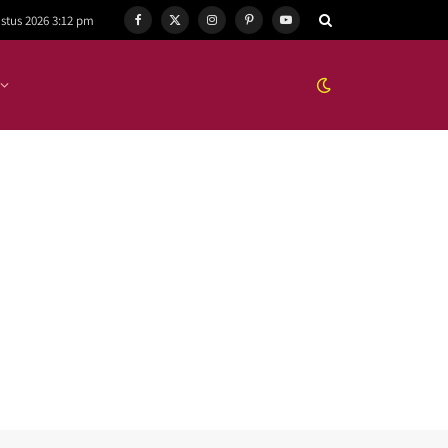
stus 2026 3:12 pm
Facebook
X
Instagram
Pinterest
YouTube
(Twitter)