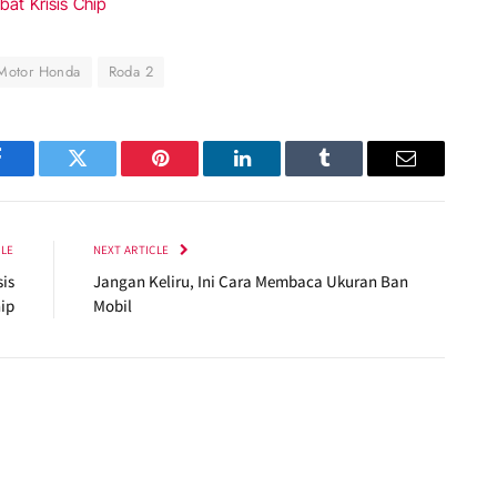
at Krisis Chip
Motor Honda
Roda 2
Facebook
Twitter
Pinterest
LinkedIn
Tumblr
Email
CLE
NEXT ARTICLE
is
Jangan Keliru, Ini Cara Membaca Ukuran Ban
ip
Mobil