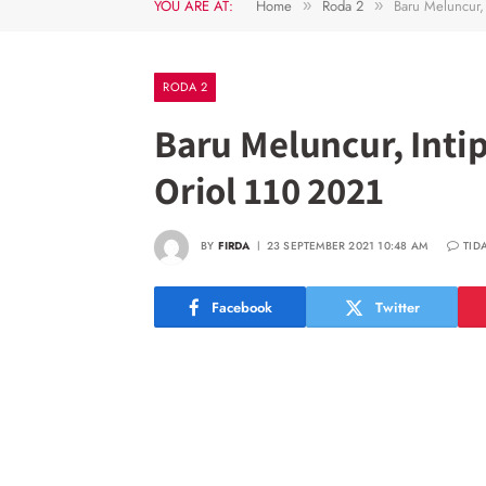
YOU ARE AT:
Home
Roda 2
Baru Meluncur,
»
»
RODA 2
Baru Meluncur, Inti
Oriol 110 2021
BY
FIRDA
23 SEPTEMBER 2021 10:48 AM
TID
Facebook
Twitter