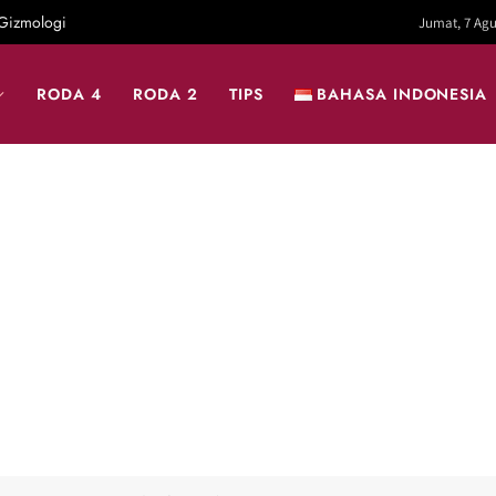
Gizmologi
Jumat, 7 Agu
RODA 4
RODA 2
TIPS
BAHASA INDONESIA