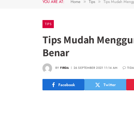
YOU ARE AT:
Home
Tips
Tips Mudah Mengg
»
»
TIPS
Tips Mudah Menggun
Benar
BY
FIRDA
26 SEPTEMBER 2021 11:14 AM
TID
Facebook
Twitter