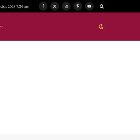
stus 2026 7:34 am
Facebook
X
Instagram
Pinterest
YouTube
(Twitter)