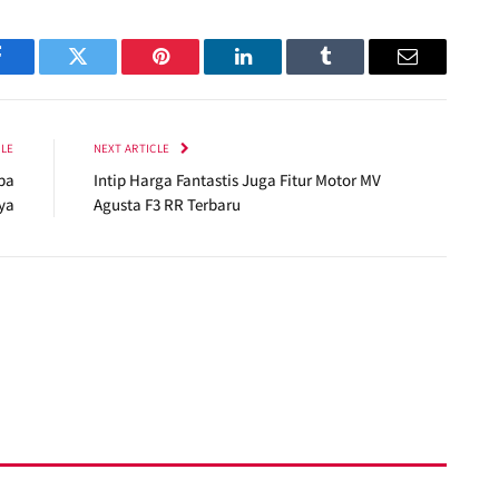
Facebook
Twitter
Pinterest
LinkedIn
Tumblr
Email
CLE
NEXT ARTICLE
pa
Intip Harga Fantastis Juga Fitur Motor MV
ya
Agusta F3 RR Terbaru