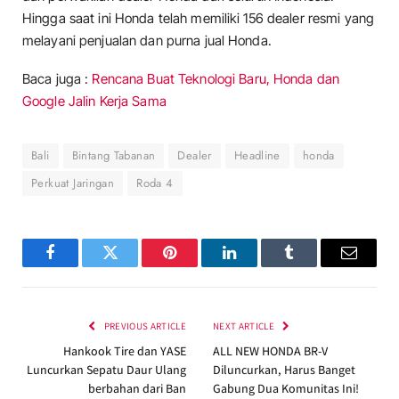
Hingga saat ini Honda telah memiliki 156 dealer resmi yang
melayani penjualan dan purna jual Honda.
Baca juga :
Rencana Buat Teknologi Baru, Honda dan
Google Jalin Kerja Sama
Bali
Bintang Tabanan
Dealer
Headline
honda
Perkuat Jaringan
Roda 4
Facebook
Twitter
Pinterest
LinkedIn
Tumblr
Email
PREVIOUS ARTICLE
NEXT ARTICLE
Hankook Tire dan YASE
ALL NEW HONDA BR-V
Luncurkan Sepatu Daur Ulang
Diluncurkan, Harus Banget
berbahan dari Ban
Gabung Dua Komunitas Ini!