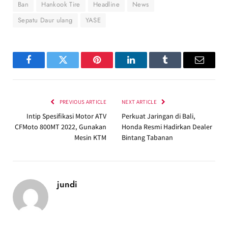
Ban
Hankook Tire
Headline
News
Sepatu Daur ulang
YASE
Facebook
Twitter
Pinterest
LinkedIn
Tumblr
Email
PREVIOUS ARTICLE
NEXT ARTICLE
Intip Spesifikasi Motor ATV
Perkuat Jaringan di Bali,
CFMoto 800MT 2022, Gunakan
Honda Resmi Hadirkan Dealer
Mesin KTM
Bintang Tabanan
jundi