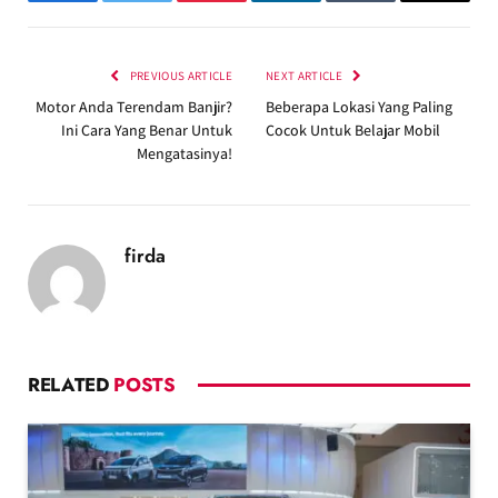
Facebook
Twitter
Pinterest
LinkedIn
Tumblr
Email
PREVIOUS ARTICLE
NEXT ARTICLE
Motor Anda Terendam Banjir?
Beberapa Lokasi Yang Paling
Ini Cara Yang Benar Untuk
Cocok Untuk Belajar Mobil
Mengatasinya!
firda
RELATED
POSTS