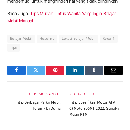
mengemudi untuk menghindari hal yang tidak diinginkan.
Baca Juga,
Tips Mudah Untuk Wanita Yang Ingin Belajar
Mobil Manual
Belajar Mobil
Headline
Lokasi Belajar Mobil
Roda 4
Tips
Facebook
Twitter
Pinterest
LinkedIn
Tumblr
Email
PREVIOUS ARTICLE
NEXT ARTICLE
Intip Berbagai Parkir Mobil
Intip Spesifikasi Motor ATV
Terunik Di Dunia
CFMoto 800MT 2022, Gunakan
Mesin KTM