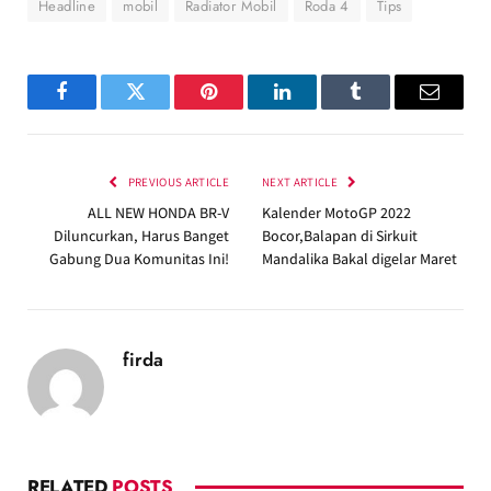
Headline
mobil
Radiator Mobil
Roda 4
Tips
Facebook
Twitter
Pinterest
LinkedIn
Tumblr
Email
PREVIOUS ARTICLE
NEXT ARTICLE
ALL NEW HONDA BR-V
Kalender MotoGP 2022
Diluncurkan, Harus Banget
Bocor,Balapan di Sirkuit
Gabung Dua Komunitas Ini!
Mandalika Bakal digelar Maret
firda
RELATED
POSTS