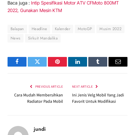
Baca juga :
Intip Spesifikasi Motor ATV CFMoto 800MT
2022, Gunakan Mesin KTM
Balapan
Headline
Kalender
MotoGP
Musim 2022
News
Sirkuit Mandalika
Facebook
Twitter
Pinterest
LinkedIn
Tumblr
Email
PREVIOUS ARTICLE
NEXT ARTICLE
Cara Mudah Membersihkan
Ini Jenis Velg Mobil Yang Jadi
Radiator Pada Mobil
Favorit Untuk Modifikasi
jundi