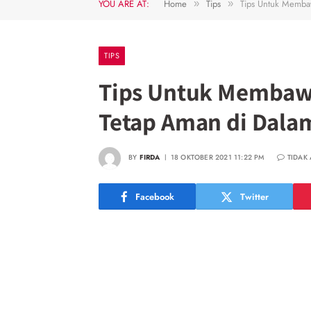
YOU ARE AT:
Home
Tips
Tips Untuk Memba
»
»
TIPS
Tips Untuk Membawa
Tetap Aman di Dala
BY
FIRDA
18 OKTOBER 2021 11:22 PM
TIDAK
Facebook
Twitter