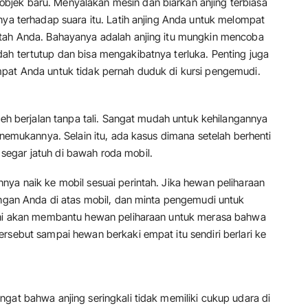
jek baru. Menyalakan mesin dan biarkan anjing terbiasa
nya terhadap suara itu. Latih anjing Anda untuk melompat
ntah Anda. Bahayanya adalah anjing itu mungkin mencoba
ah tertutup dan bisa mengakibatnya terluka. Penting juga
mpat Anda untuk tidak pernah duduk di kursi pengemudi.
oleh berjalan tanpa tali. Sangat mudah untuk kehilangannya
menemukannya. Selain itu, ada kasus dimana setelah berhenti
egar jatuh di bawah roda mobil.
nya naik ke mobil sesuai perintah. Jika hewan peliharaan
tangan Anda di atas mobil, dan minta pengemudi untuk
 ini akan membantu hewan peliharaan untuk merasa bahwa
rsebut sampai hewan berkaki empat itu sendiri berlari ke
gat bahwa anjing seringkali tidak memiliki cukup udara di