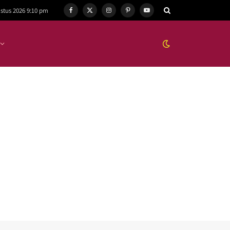
stus 2026 9:10 pm
Facebook
X
Instagram
Pinterest
YouTube
(Twitter)