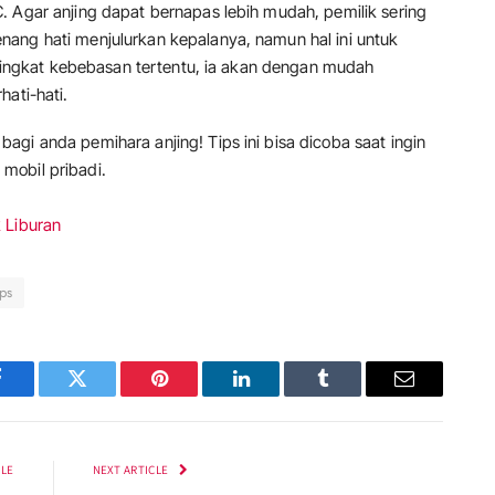
. Agar anjing dapat bernapas lebih mudah, pemilik sering
ang hati menjulurkan kepalanya, namun hal ini untuk
i tingkat kebebasan tertentu, ia akan dengan mudah
hati-hati.
gi anda pemihara anjing! Tips ini bisa dicoba saat ingin
mobil pribadi.
 Liburan
ips
Facebook
Twitter
Pinterest
LinkedIn
Tumblr
Email
CLE
NEXT ARTICLE