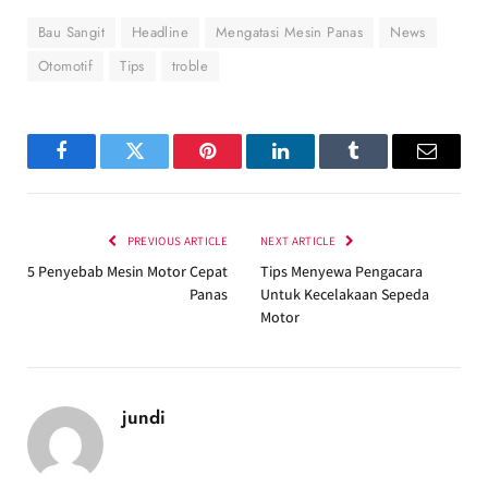
Bau Sangit
Headline
Mengatasi Mesin Panas
News
Otomotif
Tips
troble
Facebook
Twitter
Pinterest
LinkedIn
Tumblr
Email
PREVIOUS ARTICLE
NEXT ARTICLE
5 Penyebab Mesin Motor Cepat
Tips Menyewa Pengacara
Panas
Untuk Kecelakaan Sepeda
Motor
jundi