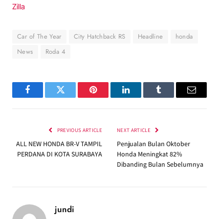
Zilla
Car of The Year
City Hatchback RS
Headline
honda
News
Roda 4
Facebook
Twitter
Pinterest
LinkedIn
Tumblr
Email
PREVIOUS ARTICLE
NEXT ARTICLE
ALL NEW HONDA BR-V TAMPIL
Penjualan Bulan Oktober
PERDANA DI KOTA SURABAYA
Honda Meningkat 82%
Dibanding Bulan Sebelumnya
jundi