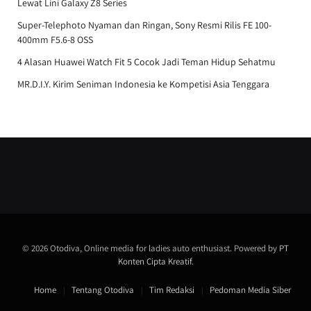
Lewat Lini Galaxy Z8 Series
Super-Telephoto Nyaman dan Ringan, Sony Resmi Rilis FE 100-
400mm F5.6-8 OSS
4 Alasan Huawei Watch Fit 5 Cocok Jadi Teman Hidup Sehatmu
MR.D.I.Y. Kirim Seniman Indonesia ke Kompetisi Asia Tenggara
© 2026 Otodiva, Online media for ladies auto enthusiast. Powered by
PT
Konten Cipta Kreatif
.
Home
Tentang Otodiva
Tim Redaksi
Pedoman Media Siber