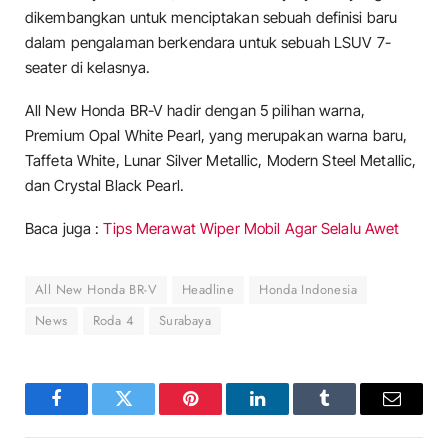
dikembangkan untuk menciptakan sebuah definisi baru
dalam pengalaman berkendara untuk sebuah LSUV 7-
seater di kelasnya.
All New Honda BR-V hadir dengan 5 pilihan warna,
Premium Opal White Pearl, yang merupakan warna baru,
Taffeta White, Lunar Silver Metallic, Modern Steel Metallic,
dan Crystal Black Pearl.
Baca juga :
Tips Merawat Wiper Mobil Agar Selalu Awet
All New Honda BR-V
Headline
Honda Indonesia
News
Roda 4
Surabaya
Facebook
Twitter
Pinterest
LinkedIn
Tumblr
Email