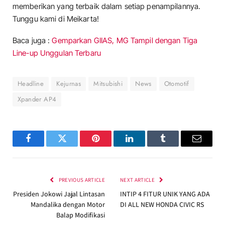
memberikan yang terbaik dalam setiap penampilannya.
Tunggu kami di Meikarta!
Baca juga :
Gemparkan GIIAS, MG Tampil dengan Tiga
Line-up Unggulan Terbaru
Headline
Kejurnas
Mitsubishi
News
Otomotif
Xpander AP4
Facebook
Twitter
Pinterest
LinkedIn
Tumblr
Email
PREVIOUS ARTICLE
NEXT ARTICLE
Presiden Jokowi Jajal Lintasan
INTIP 4 FITUR UNIK YANG ADA
Mandalika dengan Motor
DI ALL NEW HONDA CIVIC RS
Balap Modifikasi