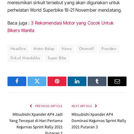
meresmikan sirkuit tersebut yang akan digunakan untuk
perhelatan World Superbike 19-21 November mendatang.
Baca juga :
3 Rekomendasi Motor yang Cocok Untuk
Bikers Wanita
Headline
Motor Balap
News
Otomotif
Presiden
Sirkuit Mandalika
Super Bike
Facebook
Twitter
Pinterest
LinkedIn
Tumblr
Email
PREVIOUS ARTICLE
NEXT ARTICLE
Mitsubishi Xpander AP4 Jadi
Mitsubishi Xpander AP4
Yang Tercepat di Hari Pertama
Dominasi Kejurnas Sprint Rally
Kejurnas Sprint Rally 2021
2021 Putaran 3
Putaran 3