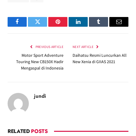
Facebook
Twitter
Pinterest
LinkedIn
Tumblr
Email
PREVIOUS ARTICLE
NEXT ARTICLE
Motor Sport Adventure
Daihatsu Resmi Luncurkan All
Touring New CB150X Hadir
New Xenia di GIIAS 2021
Mengaspal di Indonesia
jundi
RELATED
POSTS