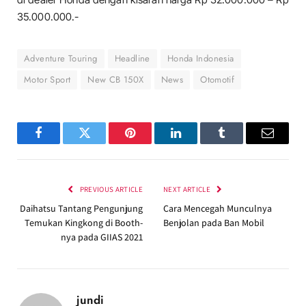
35.000.000.-
Adventure Touring
Headline
Honda Indonesia
Motor Sport
New CB 150X
News
Otomotif
Facebook
Twitter
Pinterest
LinkedIn
Tumblr
Email
PREVIOUS ARTICLE
NEXT ARTICLE
Daihatsu Tantang Pengunjung
Cara Mencegah Munculnya
Temukan Kingkong di Booth-
Benjolan pada Ban Mobil
nya pada GIIAS 2021
jundi