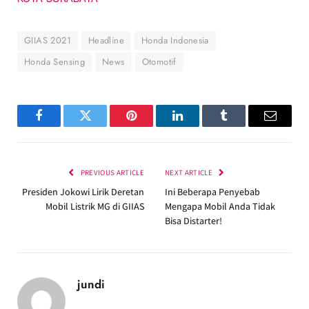
GIIAS 2021
Headline
Honda Indonesia
Honda Sensing
News
Otomotif
Facebook
Twitter
Pinterest
LinkedIn
Tumblr
Email
PREVIOUS ARTICLE
NEXT ARTICLE
Presiden Jokowi Lirik Deretan
Ini Beberapa Penyebab
Mobil Listrik MG di GIIAS
Mengapa Mobil Anda Tidak
Bisa Distarter!
jundi