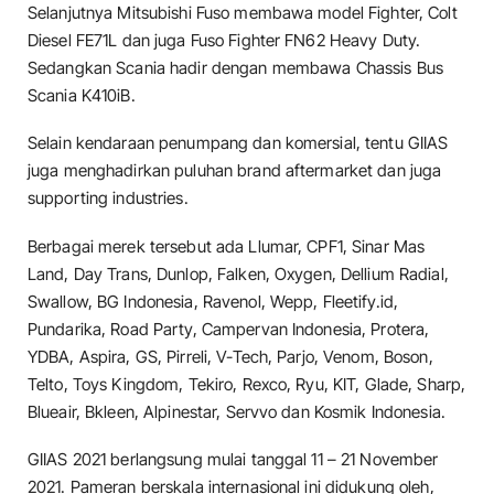
Selanjutnya Mitsubishi Fuso membawa model Fighter, Colt
Diesel FE71L dan juga Fuso Fighter FN62 Heavy Duty.
Sedangkan Scania hadir dengan membawa Chassis Bus
Scania K410iB.
Selain kendaraan penumpang dan komersial, tentu GIIAS
juga menghadirkan puluhan brand aftermarket dan juga
supporting industries.
Berbagai merek tersebut ada Llumar, CPF1, Sinar Mas
Land, Day Trans, Dunlop, Falken, Oxygen, Dellium Radial,
Swallow, BG Indonesia, Ravenol, Wepp, Fleetify.id,
Pundarika, Road Party, Campervan Indonesia, Protera,
YDBA, Aspira, GS, Pirreli, V-Tech, Parjo, Venom, Boson,
Telto, Toys Kingdom, Tekiro, Rexco, Ryu, KIT, Glade, Sharp,
Blueair, Bkleen, Alpinestar, Servvo dan Kosmik Indonesia.
GIIAS 2021 berlangsung mulai tanggal 11 – 21 November
2021. Pameran berskala internasional ini didukung oleh,