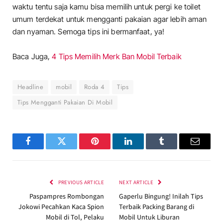
waktu tentu saja kamu bisa memilih untuk pergi ke toilet
umum terdekat untuk mengganti pakaian agar lebih aman
dan nyaman. Semoga tips ini bermanfaat, ya!
Baca Juga,
4 Tips Memilih Merk Ban Mobil Terbaik
Headline
mobil
Roda 4
Tips
Tips Mengganti Pakaian Di Mobil
Facebook
Twitter
Pinterest
LinkedIn
Tumblr
Email
PREVIOUS ARTICLE
NEXT ARTICLE
Paspampres Rombongan
Gaperlu Bingung! Inilah Tips
Jokowi Pecahkan Kaca Spion
Terbaik Packing Barang di
Mobil di Tol, Pelaku
Mobil Untuk Liburan