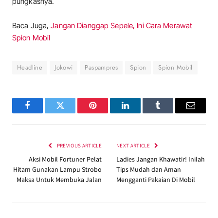
pungkasnya.
Baca Juga,
Jangan Dianggap Sepele, Ini Cara Merawat
Spion Mobil
Headline
Jokowi
Paspampres
Spion
Spion Mobil
Facebook
Twitter
Pinterest
LinkedIn
Tumblr
Email
PREVIOUS ARTICLE
NEXT ARTICLE
Aksi Mobil Fortuner Pelat
Ladies Jangan Khawatir! Inilah
Hitam Gunakan Lampu Strobo
Tips Mudah dan Aman
Maksa Untuk Membuka Jalan
Mengganti Pakaian Di Mobil