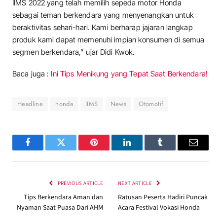
IIMS 2022 yang telah memilih sepeda motor Honda
sebagai teman berkendara yang menyenangkan untuk
beraktivitas sehari-hari. Kami berharap jajaran langkap
produk kami dapat memenuhi impian konsumen di semua
segmen berkendara,” ujar Didi Kwok.
Baca juga :
Ini Tips Menikung yang Tepat Saat Berkendara!
Headline
honda
IIMS
News
Otomotif
Facebook
Twitter
Pinterest
LinkedIn
Tumblr
Email
PREVIOUS ARTICLE
NEXT ARTICLE
Tips Berkendara Aman dan
Ratusan Peserta Hadiri Puncak
Nyaman Saat Puasa Dari AHM
Acara Festival Vokasi Honda