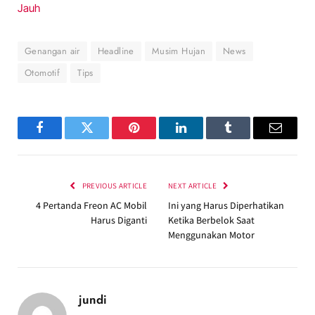
Jauh
Genangan air
Headline
Musim Hujan
News
Otomotif
Tips
Facebook
Twitter
Pinterest
LinkedIn
Tumblr
Email
PREVIOUS ARTICLE
NEXT ARTICLE
4 Pertanda Freon AC Mobil
Ini yang Harus Diperhatikan
Harus Diganti
Ketika Berbelok Saat
Menggunakan Motor
jundi