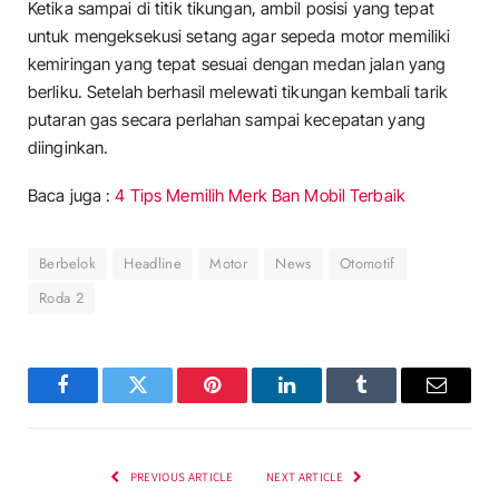
Ketika sampai di titik tikungan, ambil posisi yang tepat
untuk mengeksekusi setang agar sepeda motor memiliki
kemiringan yang tepat sesuai dengan medan jalan yang
berliku. Setelah berhasil melewati tikungan kembali tarik
putaran gas secara perlahan sampai kecepatan yang
diinginkan.
Baca juga :
4 Tips Memilih Merk Ban Mobil Terbaik
Berbelok
Headline
Motor
News
Otomotif
Roda 2
Facebook
Twitter
Pinterest
LinkedIn
Tumblr
Email
PREVIOUS ARTICLE
NEXT ARTICLE